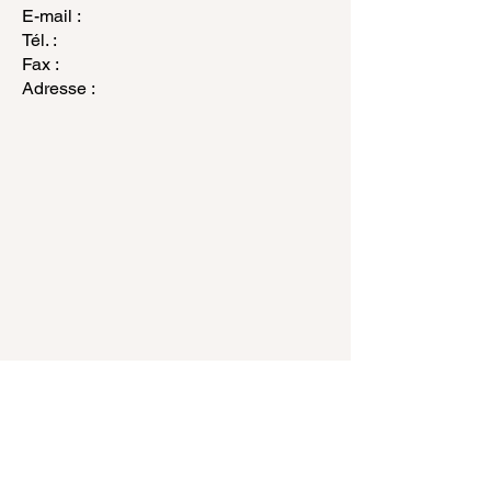
E-mail :
Tél. :
Fax :
Adresse :
me
contacter